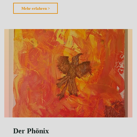
"Rost
Mehr erfahren >
im
Meer"
Der Phönix