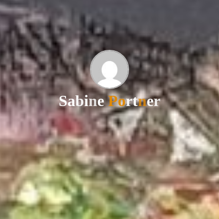
S
a
b
i
n
e
P
o
r
t
n
e
r