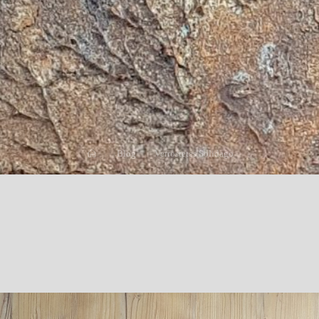
Start
Blog
Verrostetes Solidago