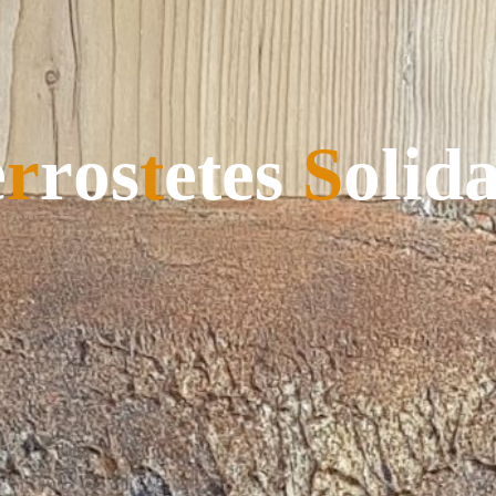
e
r
r
o
s
t
e
t
e
s
S
o
l
i
d