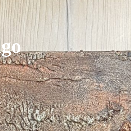
a
g
o