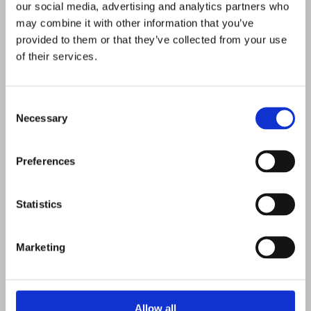
our social media, advertising and analytics partners who
may combine it with other information that you’ve
provided to them or that they’ve collected from your use
Back to the ´80
of their services.
"Back
Mehr erfahren >
Consent
to
Necessary
Selection
the
´80"
Preferences
Statistics
Marketing
Allow all