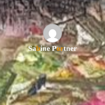
S
a
b
i
n
e
P
o
r
t
n
e
r