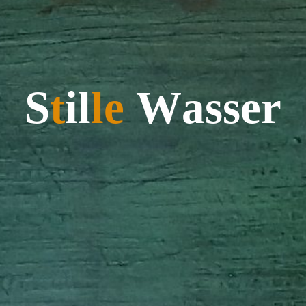
S
t
i
l
l
e
W
a
s
s
e
r