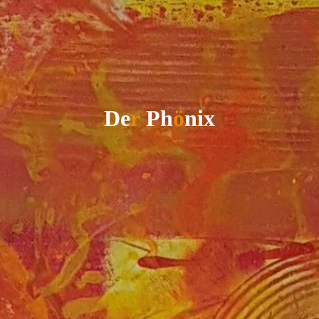
D
e
r
P
h
ö
n
i
x