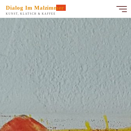
Zum
Dialog Im Malzimmer
Inhalt
KUNST, KLATSCH & KAFFEE
springen