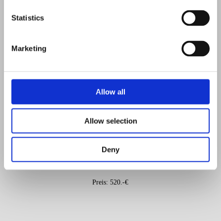
Statistics
Marketing
Allow all
Der Phönix
Allow selection
Acryl und Lack mit Marmormehl auf Leinwand.
Deny
RESERVIERT
Preis: 520.-€