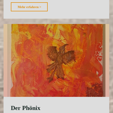
"Rost
Mehr erfahren >
im
Meer"
Der Phönix