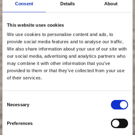
Consent
Details
About
Kleine Welt
Acryl und Lack mit Struktur auf Leinwand. Größe: 2 mal
This website uses cookies
30cm x 30cm x 5cm Preis 90.-€
We use cookies to personalise content and ads, to
provide social media features and to analyse our traffic.
"Kleine
Mehr erfahren >
We also share information about your use of our site with
Welt"
our social media, advertising and analytics partners who
may combine it with other information that you’ve
provided to them or that they’ve collected from your use
of their services.
Consent
Necessary
Selection
Preferences