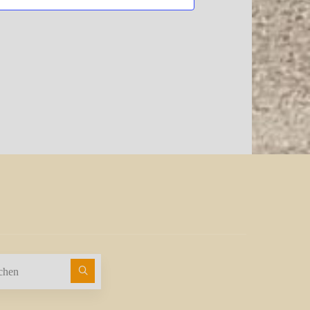
g
g
s
t
e
e
i
n
n
i
,
,
c
o
n
h
t
e
n
,
N
a
Suchen nach:
v