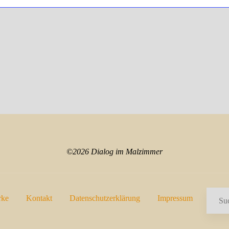
g
g
g
e
e
e
n
n
n
,
,
,
©2026 Dialog im Malzimmer
rke
Kontakt
Datenschutzerklärung
Impressum