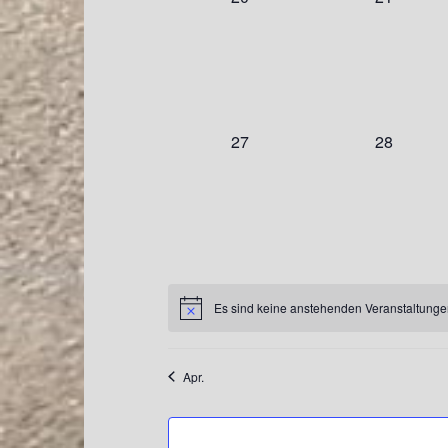
e
g
g
t
t
V
V
r
e
e
a
a
e
e
n
n
l
l
r
r
a
,
,
t
t
a
a
u
u
n
n
n
n
n
s
s
0
0
27
28
s
g
g
t
t
V
V
e
e
a
a
e
e
t
n
n
l
l
r
r
a
,
,
t
t
a
a
u
u
n
n
l
n
n
s
s
g
g
t
t
Es sind keine anstehenden Veranstaltung
t
e
e
a
a
u
n
n
l
l
Apr.
,
,
t
t
n
u
u
n
n
g